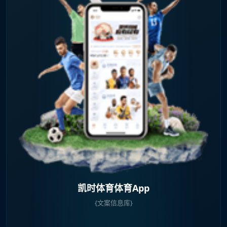
凯时体育体育App
{文案信息库}