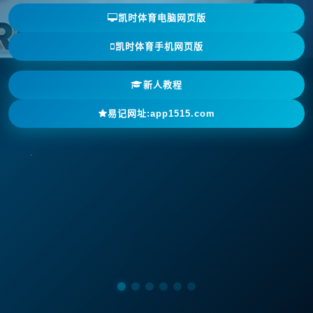
凯时体育电脑网页版
凯时体育手机网页版
新人教程
易记网址:app1515.com