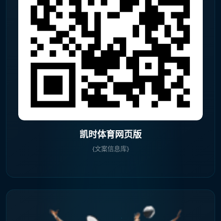
凯时体育网页版
{文案信息库}